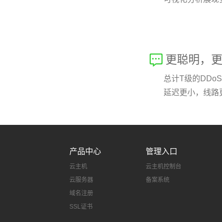

更聪明，
总计T级的DDo
延迟更小，线路
产品中心
管理入口
云主机
云主机控制台
云服务器
备案系统
域名注册
SSL证书