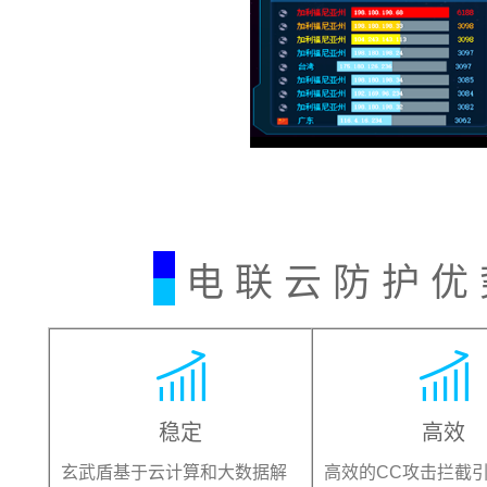
电 联 云 防 护 优


稳定
高效
玄武盾基于云计算和大数据解
高效的CC攻击拦截