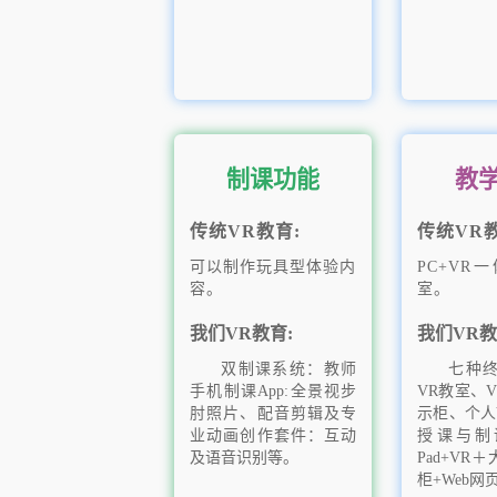
制课功能
教
传统VR教育:
传统VR教
可以制作玩具型体验内
PC+VR
容。
室。
我们VR教育:
我们VR教
双制课系统：教师
七种
手机制课App:全景视步
VR教室、
肘照片、配音剪辑及专
示柜、个人
业动画创作套件：互动
授课与制
及语音识别等。
Pad+VR
柜+Web网