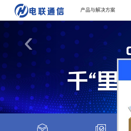
产品与解决方案
‹

