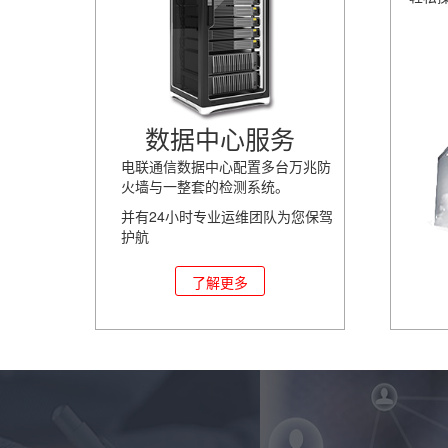
数据中心服务
电联通信数据中心配置多台万兆防
火墙与一整套的检测系统。
并有24小时专业运维团队为您保驾
护航
了解更多