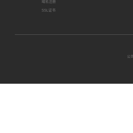
域名注册
SSL证书
公司