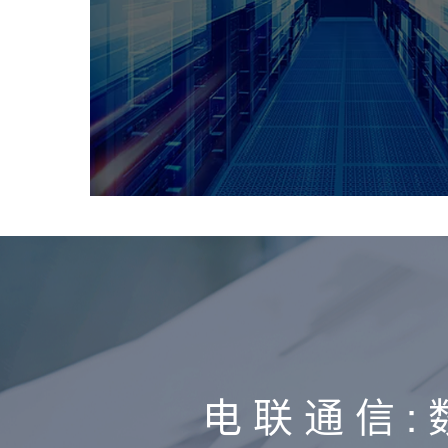
电 联 通 信 :