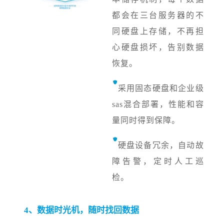
都会在三台服务器的不
同硬盘上存储，不再担
心硬盘损坏，告别数据
恢复。
采用固态硬盘和企业级
sas混合部署，性能和容
量同时得到保障。
硬盘设备冗余，自动故
障告警，定时人工巡
检。
4、数据时光机，随时找回数据