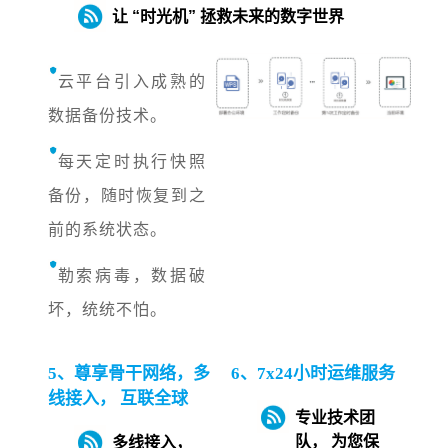
让 “时光机” 拯救未来的数字世界
云平台引入成熟的
数据备份技术。
每天定时执行快照
备份，随时恢复到之
前的系统状态。
勒索病毒，数据破
坏，统统不怕。
5、尊享骨干网络，多
6、7x24小时运维服务
线接入， 互联全球
专业技术团
队， 为您保
多线接入，