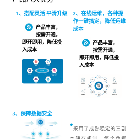
1、搭配灵活 平滑升级
2、在线运维，各种操
作一键搞定，降低运维
产品丰富，
成本
按需开通，
即开即用，降低投
产品丰富，
入成本
按需开通，
即开即用，降低投
入成本
3、保障数据安全
采用了成熟稳定的三副
本储存机制，每个数据