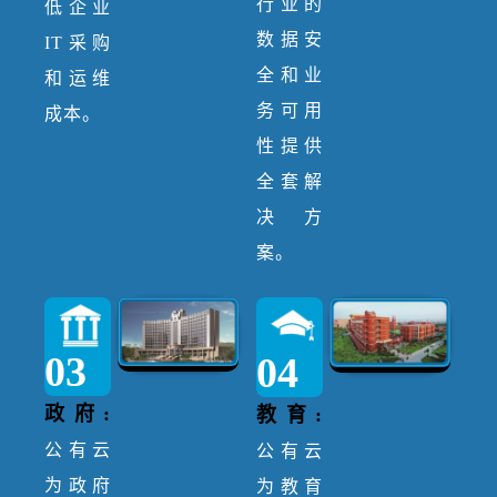
行业的
低企业
数据安
IT采购
全和业
和运维
务可用
成本。
性提供
全套解
决方
案。
03
04
政府:
教育:
公有云
公有云
为政府
为教育