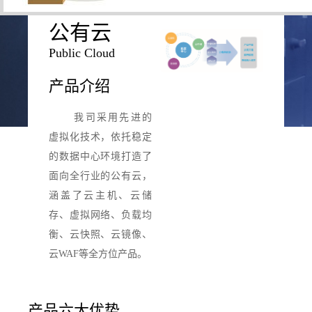
公有云
Public Cloud
产品介绍
我司采用先进的
虚拟化技术，依托稳定
的数据中心环境打造了
面向全行业的公有云，
涵盖了云主机、云储
存、虚拟网络、负载均
衡、云快照、云镜像、
云WAF等全方位产品。
产品六大优势