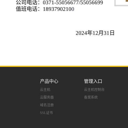
公司
电
话：
0371-55056677/5
5
056699
值班电话：
1893790210
0
2024年12月31日
产品中心
管理入口
云主机
云主机控制台
云服务器
备案系统
域名注册
SSL证书