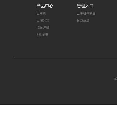
产品中心
管理入口
云主机
云主机控制台
云服务器
备案系统
域名注册
SSL证书
公