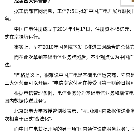
成第四大运营商?
据工信部官网消息，工信部5日批准中国广电开展互联网
务。
中国广电注册成立于2014年4月17日，注册资本45亿
式在京挂牌运行。
事实上，早在2010年国务院下发《推进三网融合的总
而在此次拿到基础电信业务牌照后，不少观点认为中国广
法。
“严格意义上，很难说中国广电是基础电信运营商，它只
三大运营商可以开展。”电信专家付亮在接受《第一财经日报
根据电信管理条例，电信业务分为基础电信业务和增值电
国内数据传送业务”。
北京邮电大学教授曾剑秋表示，“互联网国内数据传送业
次相当于正式“合法化”。
而中国广电获批开展的另一项“国内通信设施服务业务”