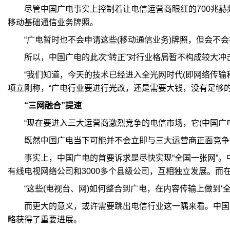
尽管中国广电事实上控制着让电信运营商眼红的700兆
移动基础通信业务牌照。
“广电暂时也不会申请这些(移动通信业务)牌照，但会不会
所以，中国广电的此次“转正”对行业格局暂不构成较大
“我们知道，今天的技术已经进入全光网时代(即网络传
项立刚称，“广电行业要进行光改，还是需要大钱，没有足够的
“三网融合”提速
“现在要进入三大运营商激烈竞争的电信市场，它(中国广
既然中国广电当下可能并不会立即与三大运营商正面竞争
事实上，中国广电的首要诉求是尽快实现“全国一张网”
有线电视网络公司和3000多个县级公司，互相独立发展。
“这些(电视台、网)如何整合到广电，在内容传输上做到‘
而更大的意义，或许需要跳出电信行业这一隅来看。中国
略获得了重要进展。