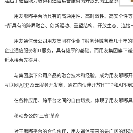
建起了通信能力服务和通信运营服务的开放式的生态系统，创
用友嘟嘟平台所具有的高通用性、高时效性、高安全性等特
+所具有的跨界融合、创新驱动、重塑结构、开放生态、连接
用友通信母公司用友集团在企业IT服务领域有着几十年的
企业通信服务和IT服务，具有雄厚的基础。而用友集团旗下
近水楼台先得月。
与集团旗下公司产品的融合技术和经验，成为用友嘟嘟开放
互联网
APP
及云服务开发商，通过向伙伴开放HTTP和API
在各种应用、跨平台之间的自由切换，体现了用友嘟嘟具备
移动办公的“三省”革命
对于嘟嘟平台的合作伙伴，用友通信带来的是广阔的移动办