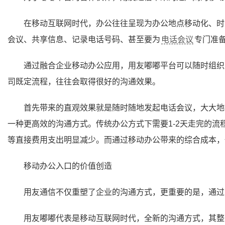
在移动互联网时代，办公往往呈现为办公地点移动化、时间
会议、共享信息、记录电话号码、甚至要为
电话会议
专门准
通过融合企业移动办公应用，用友嘟嘟平台可以随时组织跨
司既定流程，往往会取得很好的沟通效果。
首先带来的直观效果就是随时随地发起电话会议，大大地提
一种更高效的沟通方式。传统办公方式下需要1-2天走完的
等直接费用支出明显减少。而通过移动办公带来的综合成本，
移动办公入口的价值创造
用友通信不仅重塑了企业的沟通方式，更重要的是，通过
用友嘟嘟代表是移动互联网时代，全新的沟通方式，其整个发