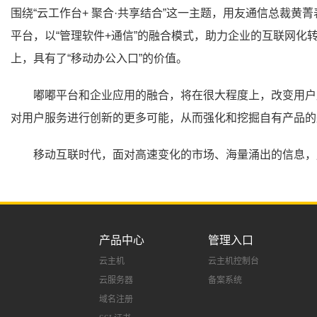
围绕“云工作台+ 聚合·共享结合”这一主题，用友通信总裁
平台，以“管理软件+通信”的融合模式，助力企业的互联网
上，具有了“移动办公入口”的价值。
嘟嘟平台和企业应用的融合，将在很大程度上，改变用户原
对用户服务进行创新的更多可能，从而强化和挖掘自有产品的
移动互联时代，面对高速变化的市场、海量涌出的信息，用
产品中心
管理入口
云主机
云主机控制台
云服务器
备案系统
域名注册