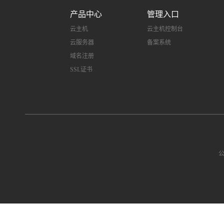
产品中心
管理入口
云主机
云主机控制台
云服务器
备案系统
域名注册
SSL证书
公