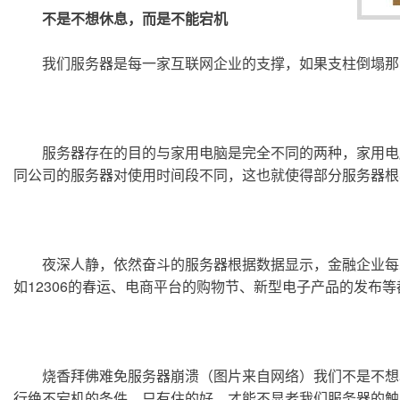
不是不想休息，而是不能宕机
	我们服务器是每一家互联网企业的支撑，如果支柱倒塌
	服务器存在的目的与家用电脑是完全不同的两种，家用电脑存在着不需要使用的时间点，而且这个时间点往往很长，因此家用电脑可以有很长的休眠时间。而服务器则不然，不
同公司的服务器对使用时间段不同，这也就使得部分服务器根
	夜深人静，依然奋斗的服务器根据数据显示，金融企业每次宕机的平均损失约为1000万美金，这还不计无法统计的无形资产损失。一些大型的网站通常会有登录的高峰阶段，例
如12306的春运、电商平台的购物节、新型电子产品的发布
	烧香拜佛难免服务器崩溃（图片来自网络）我们不是不想宕机，而是使命的存在让我们不能宕机。此外，优质的外部环境，过硬的自身素质和纯净的软件环境是保障我们稳定运
行绝不宕机的条件。只有住的好，才能不显老我们服务器的触