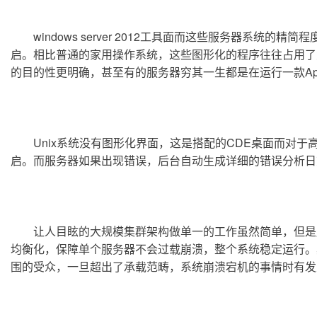
	windows server 2012工具面而这些服务器系统的精简程度简直令人发指。由于服务器不需要外接显示器，所以一些图形化的界面服务程序通通被砍掉，甚至连声卡都不要开
启。相比普通的家用操作系统，这些图形化的程序往往占用了
的目的性更明确，甚至有的服务器穷其一生都是在运行一款Ap
	Unix系统没有图形化界面，这是搭配的CDE桌面而对于高端的服务器来讲，操作系统的容错性也是完爆家用级别服务器。在家用服务器运行时，一个error弹框就能让整台电脑重
启。而服务器如果出现错误，后台自动生成详细的错误分析日
	让人目眩的大规模集群架构做单一的工作虽然简单，但是服务器的处理量是巨大的，这时，大型集群架构就可以发挥他的作用了。一旦服务器负载量增大，大规模集群会让负载
均衡化，保障单个服务器不会过载崩溃，整个系统稳定运行。
围的受众，一旦超出了承载范畴，系统崩溃宕机的事情时有发