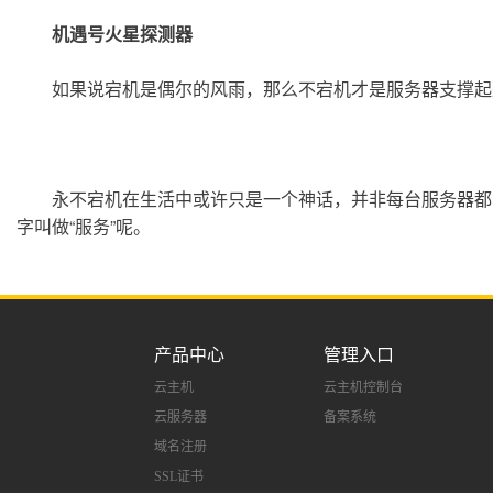
机遇号火星探测器
	如果说宕机是偶尔的风雨，那么不宕机才是服务器支撑
	永不宕机在生活中或许只是一个神话，并非每台服务器都能陪你到老。在经历了太多的风霜后，宕机在所难免。我们不是不会宕机，只是在努力不想让你们看见，谁让我们的名
字叫做“服务”呢。
产品中心
管理入口
云主机
云主机控制台
云服务器
备案系统
域名注册
SSL证书