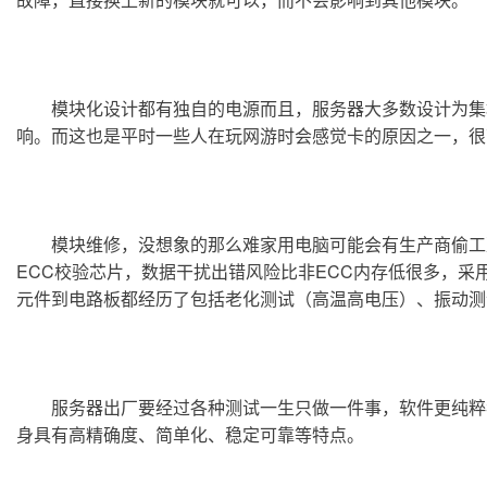
	模块化设计都有独自的电源而且，服务器大多数设计为集群架构，即以双机或者多机热备。同时运行一个业务时，一台或者多台服务器的离线并不会对整体业务造成严重的影
响。而这也是平时一些人在玩网游时会感觉卡的原因之一，很
	模块维修，没想象的那么难家用电脑可能会有生产商偷工减料节约成本，降低整体价格的现象存在。但是我们服务器领域却不会这样。CPU内置多种容错纠错机制；内存带有
ECC校验芯片，数据干扰出错风险比非ECC内存低很多，
元件到电路板都经历了包括老化测试（高温高电压）、振动测
	服务器出厂要经过各种测试一生只做一件事，软件更纯粹我们所运行的系统和普通的家用系统有着本质的区别。无论是windows server、Linux或者更强大的Unix，这些系统本
身具有高精确度、简单化、稳定可靠等特点。