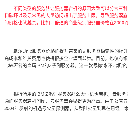
不同类型的服务器让服务器宕机的原因大致可以分为三种
和破坏以及最常见的大量访问超出了服务上限，导致服务器崩
的价格也就越贵。比如，普通的商业级别服务器价格在3000到1
	戴尔Unix服务器价格的提升带来的是服务器稳定性的提升。高端的Unix服务器已经达到了可用性99.99%的指标。即具备故障自动恢复能力，年停机时间不超过53分钟。但其超
高成本和维护费用也使得很多企业望而却步。目前，也仅有银
比较著名的当属IBM的Z系列服务器。这一款号称“永不宕机”
	银行所用的IBM Z系列服务器那么大型机也宕机，云服务器宕机么？也会有的。不久前谷歌云刚刚全面中断18分钟，而亚马逊云也曾在2013年出现了40分钟的宕机。而且相比普
通的服务器宕机问题，云服务器会显得更为严重。由于公有云
2004年发射的机遇号火星探测器，从登陆火星到现在已经十余年