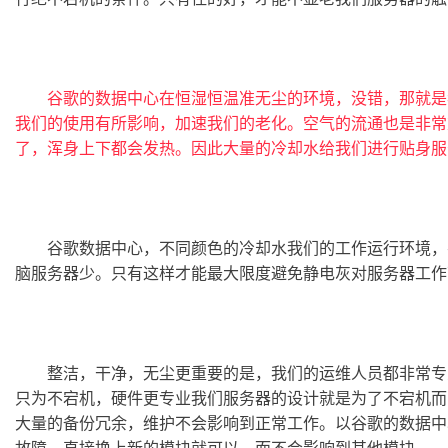
谷歌的数据中心在恒湿恒温准无尘的环境，没错，那就是
我们的使用有所影响，加速我们的老化。空气的流通也是非常
了，浑身上下都会发热。因此大量的冷却水给我们进行贴身服
	谷歌数据中心，不同颜色的冷却水我们的工作运行环境，要求至少达到准无尘标准。一般来讲，经过长期正常维护的服务器运行十年以上，主板上的积尘也比用几个月的家用电
脑服务器少。只有这样才能最大限度避免静电灰对服务器工作
	整洁，干净，无尘更重要的是，我们的运维人员都非常专业，经常加班加点的对服务器的运行状况进行监测。以便于一旦发现任何问题，及时处理。否则，宕机也是再所难免。
只为不宕机，硬件更专业我们服务器的设计就是为了不宕机而
大量的备份冗余，维护不会影响到正常工作。以谷歌的数据中
故障，直接换上新的模块就可以，而不会影响到其他模块。