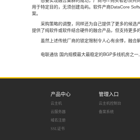
想要实现融合集群的成功，厂商与IT购买者必须共同克
用于特定目的，无须创建岛屿。软件产商DataCore So
案。
采购策略的调整，同样还为自己提供了更多的候选产品
提供了纯软件或软件结合硬件的融合产品，但支持更多
虽然上述传统厂商的锁定限制令人心有余悸，融合
电联通信 国内规模最大最稳定的BGP多线机房之一,
产品中心
管理入口
云主机
云主机控制台
云服务器
备案系统
域名注册
SSL证书