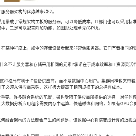
自己建设IT基础设施少得多，这本身就能够引起企业IT部门的兴趣。这
片服务器架构的优势越来越少。
用搭载了常规架构主板的服务器，可以降低成本。IT部门也可以采用标
中，二是可以配置附加功能，如图形处理单元(GPU)。
在某种程度上，如今的存储设备看起来非常像服务器。它们有着相同的驱动器
什么不让服务器和存储采用相同的元素?承诺在于成本效率和IT资源灵活
这种格局有利于IT设备供应商，而不是数据中心用户。集群同样也夹带着厂
制了必须从供应商采购，这样极大提高了相同规模下的总拥有成本。
分重要。许多融合系统的配置，架构受限于供应商所提供的选择。对任何
某大数据分析应用程序需要内存中运算、快速磁盘和网络，如果有GPU会
任何融合架构的方法都会产生的问题是，该数据中心将演变成计算的近孤立