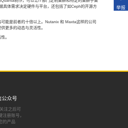
Quanta制作，可以让IT部门定制集群和特定的集群子集
T团队根据具体需求决定硬件与平台，还包括了如Ceph的开源方
举报
者的十倍以上。Nutanix 和 Maxta这样的公司
提供更多的动态与灵活性。
活性。
信公众号
:关注之后可
键注册账号，
您的产品