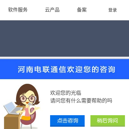
软件服务
云产品
备案
登录
欢迎您的光临
服务中心
请问您有什么需要帮助的吗
用户注册协议
关注微
产品服务协议
温馨提示
知识库