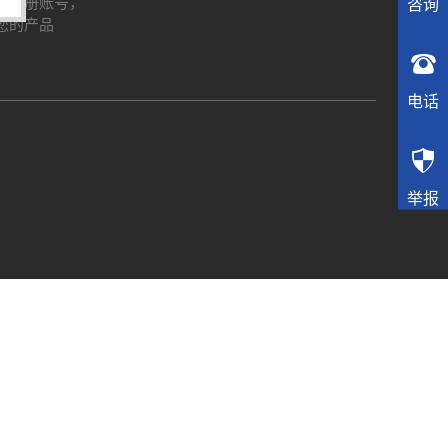
键注册账号，
咨询
您的产品

电话

举报