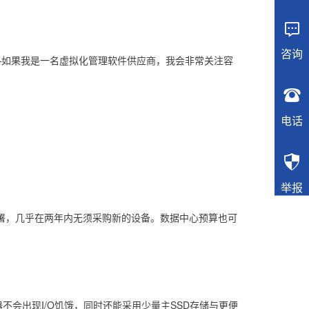

咨询
部署的开发局面——如果我是一名虚拟化管理软件供应商，我会非常关注容

电话

举报
署，几乎在两年内无须采购新的设备。数据中心预算也可
不会出现I/O饥饿，同时还能采用少量主SSD存储与更便