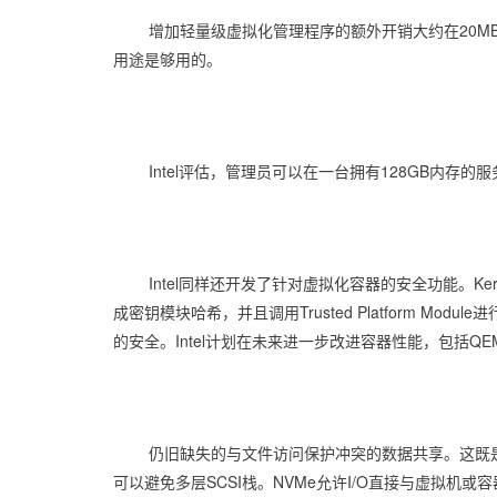
增加轻量级虚拟化管理程序的额外开销大约在20M
用途是够用的。
Intel评估，管理员可以在一台拥有128GB内存
Intel同样还开发了针对虚拟化容器的安全功能。Kernel
成密钥模块哈希，并且调用Trusted Platform Mod
的安全。Intel计划在未来进一步改进容器性能，包括Q
仍旧缺失的与文件访问保护冲突的数据共享。这既是
可以避免多层SCSI栈。NVMe允许I/O直接与虚拟机或