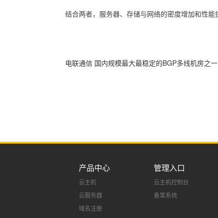
结合两者，服务器、存储与网络的密度增加和性能
电联通信 国内规模最大最稳定的BGP多线机房之一,
产品中心
管理入口
云主机
云主机控制台
云服务器
备案系统
域名注册