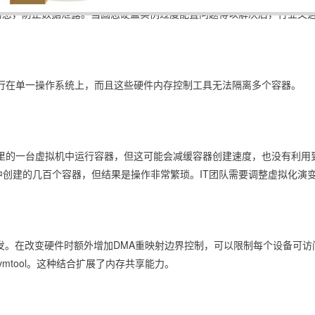
租户信息，防止数据泄露。当固态硬盘实例过度配置问题得以解决后，行业又
行在单一操作系统上，而且这些硬件内存控制工具无法隔离多个容器。
里的一台虚拟机中运行容器，但这可能会减缓容器创建速度，也没有利用到
创建的几百个容器，但结果是操作非常繁琐。IT团队需要调整虚拟化演
发。在改变硬件时额外增加DMA重映射边界控制，可以限制每个设备可访问的系
kvmtool。这种结合扩展了内存共享能力。