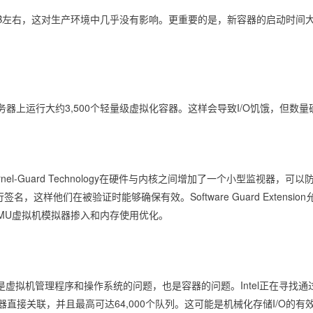
B左右，这对生产环境中几乎没有影响。更重要的是，新容器的启动时间大概是
的服务器上运行大约3,500个轻量级虚拟化容器。这样会导致I/O饥饿，
-Guard Technology在硬件与内核之间增加了一个小型监视器，可以防止内核与寄
ule进行签名，这样他们在被验证时能够确保有效。Software Guard Ex
EMU虚拟机模拟器掺入和内存使用优化。
虚拟机管理程序和操作系统的问题，也是容器的问题。Intel正在寻找通
容器直接关联，并且最高可达64,000个队列。这可能是机械化存储I/O的有