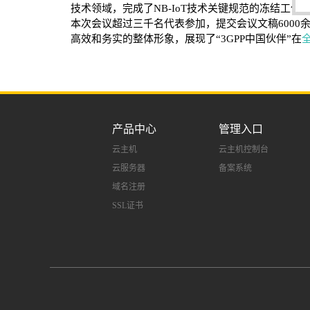
技术领域，完成了NB-IoT技术关键规范的冻结工
本次会议超过三千名代表参加，提交会议文稿6000余
高效和务实的整体形象，展现了“3GPP中国伙伴”在
产品中心
管理入口
云主机
云主机控制台
云服务器
备案系统
域名注册
SSL证书