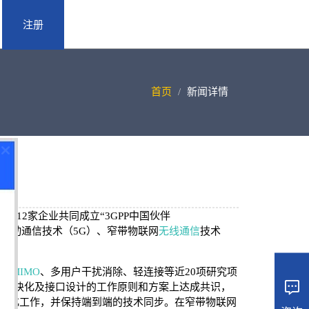
注册
首页
新闻详情
定
12家企业共同成立“3GPP中国伙伴
进、第五代移动通信技术（5G）、窄带物联网
无线通信
技术
D-
MIMO
、多用户干扰消除、轻连接等近20项研究项

能模块化及接口设计的工作原则和方案上达成共识，
标准化工作，并保持端到端的技术同步。在窄带物联网