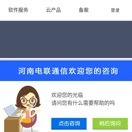
软件服务
云产品
备案
登录
“3GPP中国伙伴”共同发力全球通信标准制
2016-06-12
唐电信、华为、联想、OPPO、酷派、爱立信、三星、诺基亚和高通等
欢迎您的光临
GPPRAN1/2/3/4/5、GEARAN和SA2工作组会议。会议围绕LTE演
请问您有什么需要帮助的吗
。
性能提升、资源高效利用和垂直行业渗透等三大目标，确立了VoLTE增强、3
能仿真评估假设、物理层帧结构设计、高频
天线
与信道建模、
网络
功
会议。中国
移动
作为5G网络架构项目牵头公司，统筹开展5G技术的