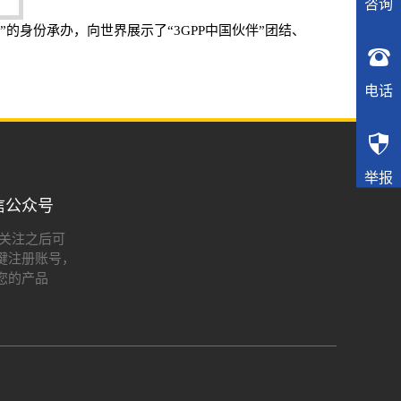
咨询
的身份承办，向世界展示了“3GPP中国伙伴”团结、

电话

举报
信公众号
:关注之后可
键注册账号，
您的产品